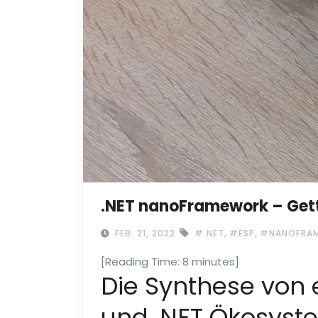
.NET nanoFramework – Gett
,
,
FEB. 21, 2022
#.NET
#ESP
#NANOFRA
[Reading Time:
8
minutes]
Die Synthese vo
und .NET Ökosyst