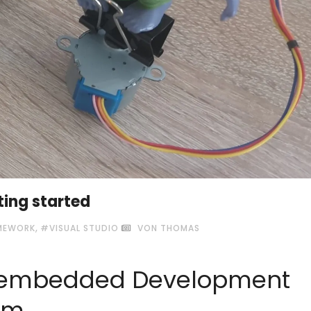
ing started
,
MEWORK
#VISUAL STUDIO
VON THOMAS
n embedded Development
em