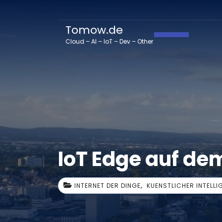
Tomow.de
Navigation 
Cloud – AI – IoT – Dev – Other
IoT Edge auf de
,
INTERNET DER DINGE
KUENSTLICHER INTELLI