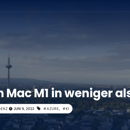
umschalten
m Mac M1 in weniger al
,
GENZ
JUNI 9, 2022
#AZURE
#KI