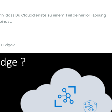
rin, dass Du Clouddienste zu einem Teil deiner IoT-Lösung
bindst.
oT Edge?