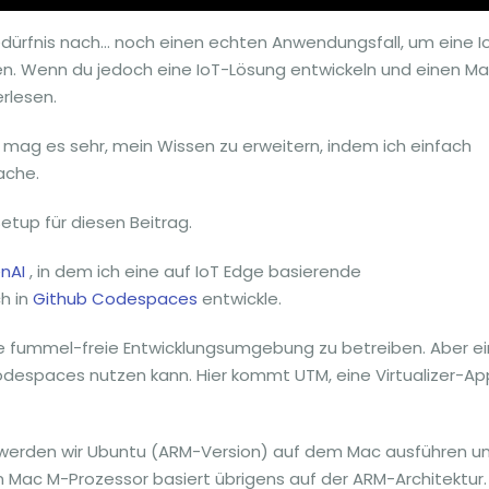
Bedürfnis nach… noch einen echten Anwendungsfall, um eine I
. Wenn du jedoch eine IoT-Lösung entwickeln und einen M
rlesen.
Ich mag es sehr, mein Wissen zu erweitern, indem ich einfach
ache.
tup für diesen Beitrag.
nAI
, in dem ich eine auf IoT Edge basierende
ch in
Github Codespaces
entwickle.
ne fummel-freie Entwicklungsumgebung zu betreiben. Aber ei
odespaces nutzen kann. Hier kommt UTM, eine Virtualizer-Ap
n, werden wir Ubuntu (ARM-Version) auf dem Mac ausführen u
Ein Mac M-Prozessor basiert übrigens auf der ARM-Architektur.