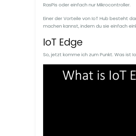
RasPis oder einfach nur Mikrocontroller.
Einer der Vorteile von IoT Hub besteht da
machen kannst, indem du sie einfach ein
IoT Edge
So, jetzt komme ich zum Punkt. Was ist I