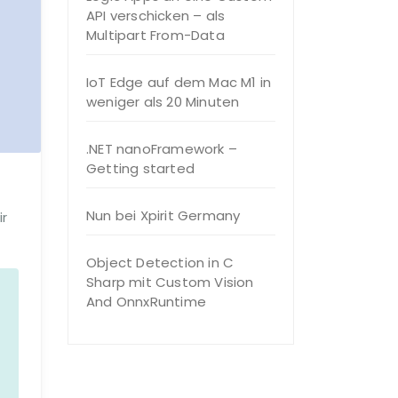
API verschicken – als
Multipart From-Data
IoT Edge auf dem Mac M1 in
weniger als 20 Minuten
.NET nanoFramework –
Getting started
Nun bei Xpirit Germany
ir
Object Detection in C
Sharp mit Custom Vision
And OnnxRuntime