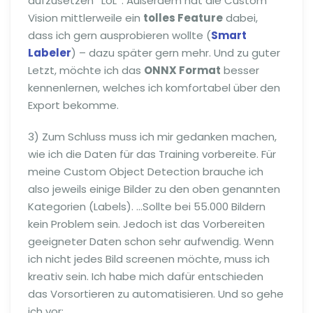
aufzusetzen *LoL*. Außerdem hat die Custom
Vision mittlerweile ein
tolles Feature
dabei,
dass ich gern ausprobieren wollte (
Smart
Labeler
) – dazu später gern mehr. Und zu guter
Letzt, möchte ich das
ONNX Format
besser
kennenlernen, welches ich komfortabel über den
Export bekomme.
3) Zum Schluss muss ich mir gedanken machen,
wie ich die Daten für das Training vorbereite. Für
meine Custom Object Detection brauche ich
also jeweils einige Bilder zu den oben genannten
Kategorien (Labels). …Sollte bei 55.000 Bildern
kein Problem sein. Jedoch ist das Vorbereiten
geeigneter Daten schon sehr aufwendig. Wenn
ich nicht jedes Bild screenen möchte, muss ich
kreativ sein. Ich habe mich dafür entschieden
das Vorsortieren zu automatisieren. Und so gehe
ich vor: