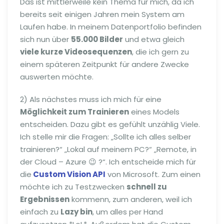
Das ist mittlerweile kein Thema für mich, da ich
bereits seit einigen Jahren mein System am
Laufen habe. In meinem Datenportfolio befinden
sich nun über
55.000 Bilder
und etwa gleich
viele kurze Videosequenzen
, die ich gern zu
einem späteren Zeitpunkt für andere Zwecke
auswerten möchte.
2) Als nächstes muss ich mich für eine
Möglichkeit zum Trainieren
eines Models
entscheiden. Dazu gibt es gefühlt unzählig Viele.
Ich stelle mir die Fragen: „Sollte ich alles selber
trainieren?“ „Lokal auf meinem PC?“ „Remote, in
der Cloud – Azure 😉 ?“. Ich entscheide mich für
die
Custom Vision API
von Microsoft. Zum einen
möchte ich zu Testzwecken
schnell zu
Ergebnissen
kommenn, zum anderen, weil ich
einfach zu
Lazy bin
, um alles per Hand