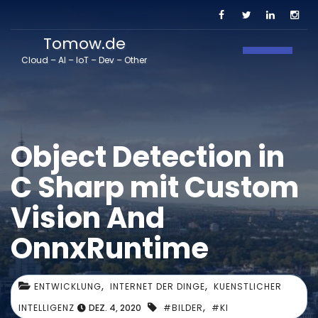
Tomow.de
Navigati
Cloud – AI – IoT – Dev – Other
Object Detection in
C Sharp mit Custom
Vision And
OnnxRuntime
,
,
ENTWICKLUNG
INTERNET DER DINGE
KUENSTLICHER
,
INTELLIGENZ
DEZ. 4, 2020
#BILDER
#KI