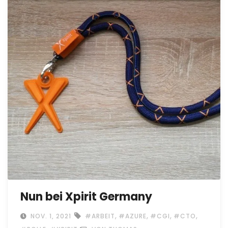
Nun bei Xpirit Germany
,
,
,
,
NOV. 1, 2021
#ARBEIT
#AZURE
#CGI
#CTO