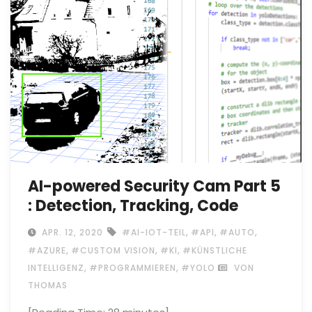
AI-powered Security Cam Part 5
: Detection, Tracking, Code
,
,
,
APR. 12, 2020
#AI-IOT-TEIL
#API
#AUTO
,
,
,
#AZURE
#CUSTOM VISION
#KI
#KÜNSTLICHE
,
,
INTELLIGENZ
#PROGRAMMIEREN
#YOLO
VON
THOMAS