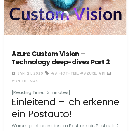
Azure Custom Vision –
Technology deep-dives Part 2
,
,
JAN. 21, 2020
#AI-IOT-TEIL
#AZURE
#KI
VON THOMAS
[Reading Time:
13
minutes]
Einleitend – Ich erkenne
ein Postauto!
Warum geht es in diesem Post um ein Postauto?