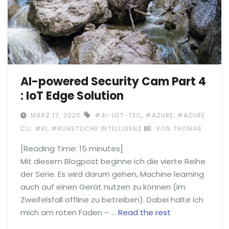
AI-powered Security Cam Part 4
: IoT Edge Solution
,
,
MÄRZ 17, 2020
#AI-IOT-TEIL
#AZURE
#AZURE
,
,
CLI
#KI
#KÜNSTLICHE INTELLIGENZ
VON THOMAS
[Reading Time:
15
minutes]
Mit diesem Blogpost beginne ich die vierte Reihe
der Serie. Es wird darum gehen, Machine learning
auch auf einen Gerät nutzen zu können (im
Zweifelsfall offline zu betreiben). Dabei halte ich
mich am roten Faden – …
Read the rest