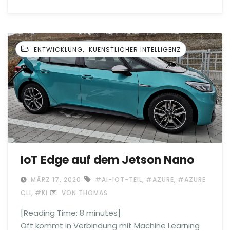
,
ENTWICKLUNG
KUENSTLICHER INTELLIGENZ
IoT Edge auf dem Jetson Nano
,
,
MÄRZ 17, 2020
#AI-IOT-TEIL
#AZURE
#AZURE
,
CLI
#KI
VON THOMAS
[Reading Time:
8
minutes]
Oft kommt in Verbindung mit Machine Learning