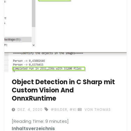
Object Detection in C Sharp mit
Custom Vision And
OnnxRuntime
,
DEZ. 4, 2020
#BILDER
#KI
VON THOMAS
[Reading Time:
9
minutes]
Inhaltsverzeichnis