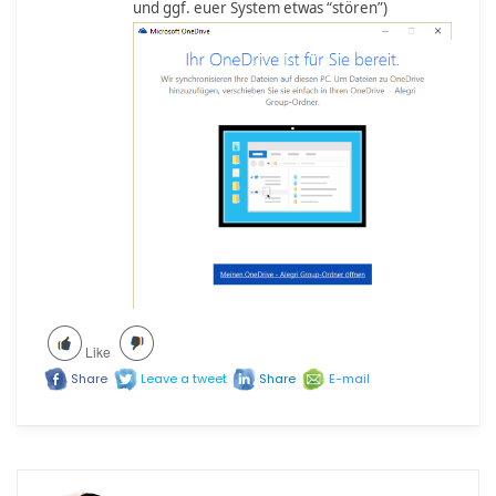
und ggf. euer System etwas “stören”)
Like
Share
Leave a tweet
Share
E-mail