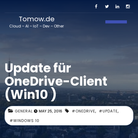
Tomow.de
Toggle N
Cloud – AI – IoT – Dev – Other
Update für
OneDrive-Client
(Win10 )
,
,
GENERAL
MAY 25, 2016
#ONEDRIVE
#UPDATE
#WINDOWS 10