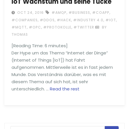
IoT Wachstum und seine Tücke
,
,
,
OCT 24, 2016
#AMQP
#BUSINESS
#COAPP
,
,
,
,
,
#COMPANIES
#DDOS
#HACK
#INDUSTRY 4.0
#IOT
,
,
,
#MQTT
#OPC
#PROTOKOLLE
#TWITTER
BY
THOMAS
[Reading Time:
6
minutes]
Der Hype um das Thema “Internet der Dinge”
(Internet of Things [IoT]) hat Fahrt
aufgenommen. Mittlerweile ist es in fast jedem
Munde. Das Verständnis darüber, was es mit
diesem Thema auf sich hat, ist sehr
unterschiedlich. …
Read the rest