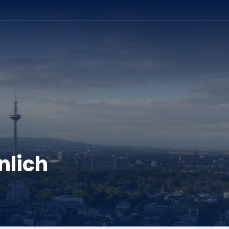
ation
nlich