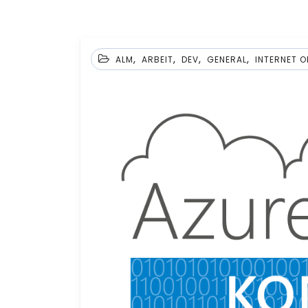
,
,
,
,
ALM
ARBEIT
DEV
GENERAL
INTERNET O