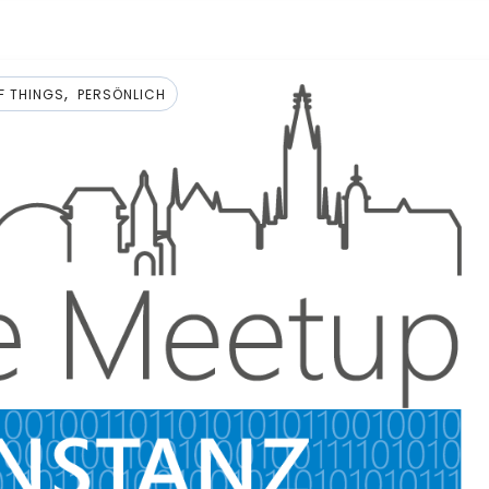
,
F THINGS
PERSÖNLICH