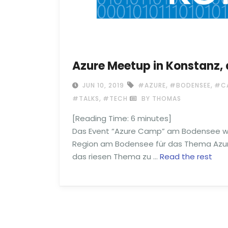
Azure Meetup in Konstanz,
,
,
JUN 10, 2019
#AZURE
#BODENSEE
#C
,
#TALKS
#TECH
BY THOMAS
[Reading Time:
6
minutes]
Das Event “Azure Camp” am Bodensee wird
Region am Bodensee für das Thema Azur
das riesen Thema zu …
Read the rest