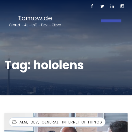
Tomow.de
Toggle N
Cloud – AI – IoT – Dev – Other
Tag:
hololens
,
,
,
ALM
DEV
GENERAL
INTERNET OF THINGS