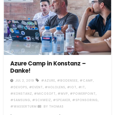
Azure Camp in Konstanz –
Danke!
,
,
,
JUL 2, 2019
#AZURE
#BODENSEE
#CAMP
,
,
,
,
,
#DEVOPS
#EVENT
#HOLOLENS
#IOT
#IT
,
,
,
,
#KONSTANZ
#MICOSOFT
#MVP
#POWERPOINT
,
,
,
,
#SAMSUNG
#SCHWEIZ
#SPEAKER
#SPONSORING
#WASSERTURM
BY THOMAS