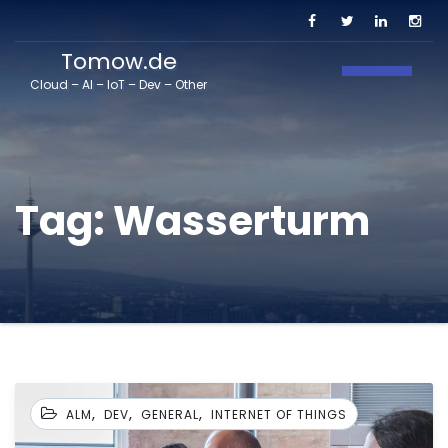
Tomow.de
Toggle N
Cloud – AI – IoT – Dev – Other
Tag:
Wasserturm
,
,
,
ALM
DEV
GENERAL
INTERNET OF THINGS