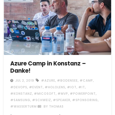
Azure Camp in Konstanz –
Danke!
,
,
,
JUL 2, 2019
#AZURE
#BODENSEE
#CAMP
,
,
,
,
,
#DEVOPS
#EVENT
#HOLOLENS
#IOT
#IT
,
,
,
,
#KONSTANZ
#MICOSOFT
#MVP
#POWERPOINT
,
,
,
,
#SAMSUNG
#SCHWEIZ
#SPEAKER
#SPONSORING
#WASSERTURM
BY THOMAS